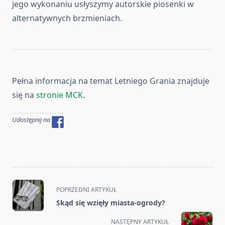
jego wykonaniu usłyszymy autorskie piosenki w
alternatywnych brzmieniach.
Pełna informacja na temat Letniego Grania znajduje
się na
stronie MCK
.
Udostępnij na
<span
POPRZEDNI ARTYKUŁ
class="nav-
Skąd się wzięły miasta-ogrody?
subtitle
screen-
NASTĘPNY ARTYKUŁ