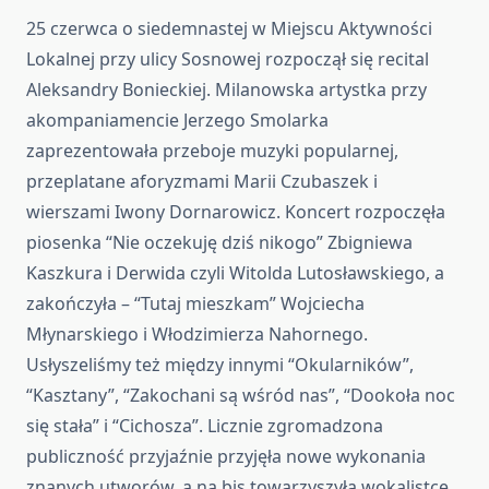
25 czerwca o siedemnastej w Miejscu Aktywności
Lokalnej przy ulicy Sosnowej rozpoczął się recital
Aleksandry Bonieckiej. Milanowska artystka przy
akompaniamencie Jerzego Smolarka
zaprezentowała przeboje muzyki popularnej,
przeplatane aforyzmami Marii Czubaszek i
wierszami Iwony Dornarowicz. Koncert rozpoczęła
piosenka “Nie oczekuję dziś nikogo” Zbigniewa
Kaszkura i Derwida czyli Witolda Lutosławskiego, a
zakończyła – “Tutaj mieszkam” Wojciecha
Młynarskiego i Włodzimierza Nahornego.
Usłyszeliśmy też między innymi “Okularników”,
“Kasztany”, “Zakochani są wśród nas”, “Dookoła noc
się stała” i “Cichosza”. Licznie zgromadzona
publiczność przyjaźnie przyjęła nowe wykonania
znanych utworów, a na bis towarzyszyła wokalistce