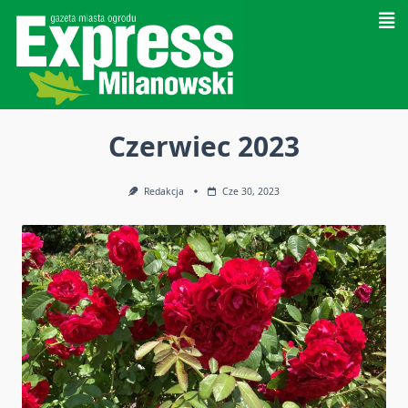
Skip
to
content
Czerwiec 2023
Redakcja
Cze 30, 2023