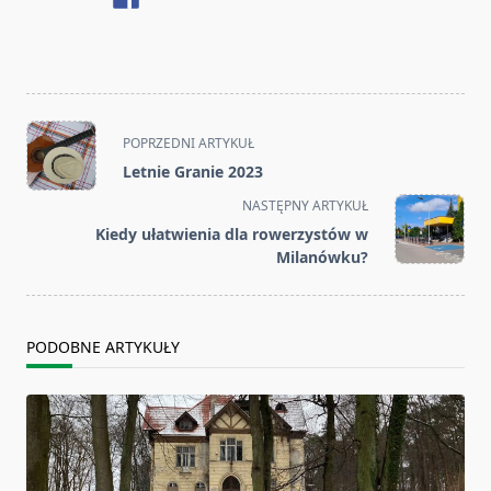
<span
POPRZEDNI ARTYKUŁ
class="nav-
Letnie Granie 2023
subtitle
NASTĘPNY ARTYKUŁ
screen-
Kiedy ułatwienia dla rowerzystów w
reader-
Milanówku?
text">Page</span>
PODOBNE ARTYKUŁY