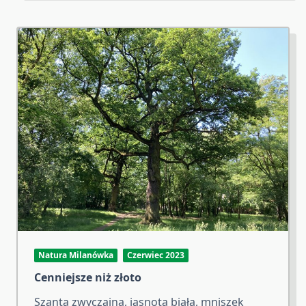
Natura Milanówka
Czerwiec 2023
Cenniejsze niż złoto
Szanta zwyczajna, jasnota biała, mniszek