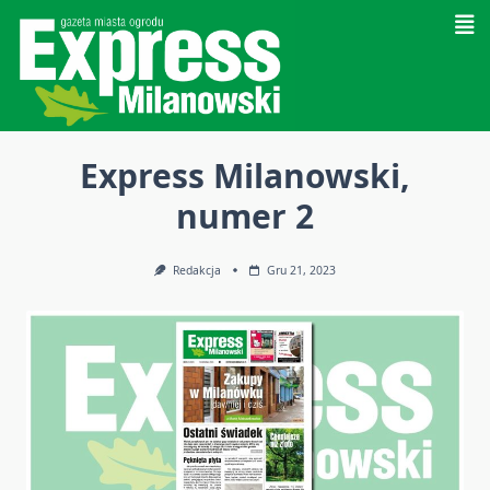
Skip
to
content
Express Milanowski,
numer 2
Redakcja
Gru 21, 2023