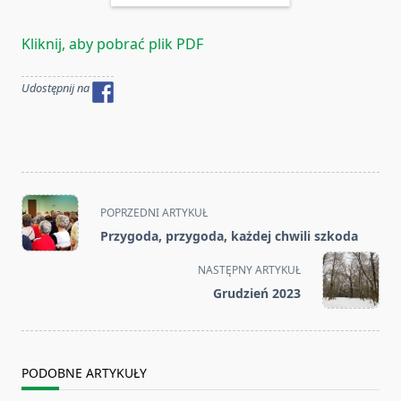
Kliknij, aby pobrać plik PDF
Udostępnij na
<span
POPRZEDNI ARTYKUŁ
class="nav-
Przygoda, przygoda, każdej chwili szkoda
subtitle
screen-
NASTĘPNY ARTYKUŁ
reader-
Grudzień 2023
text">Page</span>
PODOBNE ARTYKUŁY