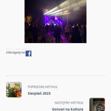
Udostępnij na
<span
POPRZEDNI ARTYKUŁ
class="nav-
Sierpień 2023
subtitle
screen-
NASTĘPNY ARTYKUŁ
reader-
Gotowi na kulturę