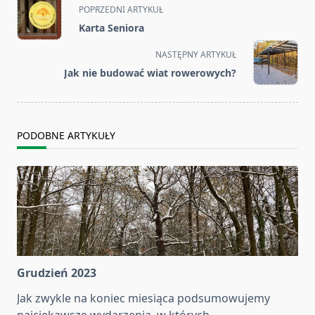
<span
POPRZEDNI ARTYKUŁ
class="nav-
Karta Seniora
subtitle
screen-
NASTĘPNY ARTYKUŁ
reader-
Jak nie budować wiat rowerowych?
text">Page</span>
PODOBNE ARTYKUŁY
Grudzień 2023
Jak zwykle na koniec miesiąca podsumowujemy
najciekawsze wydarzenia, w których
...