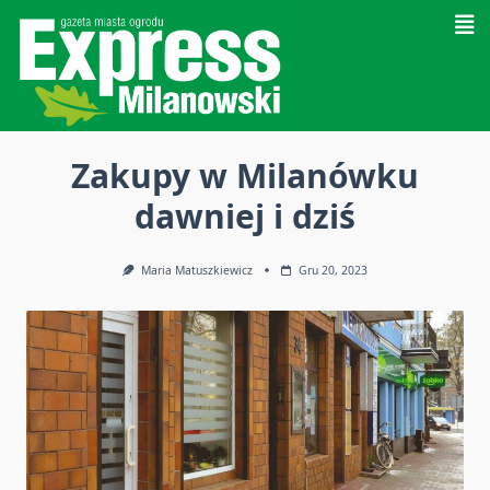
Skip
to
content
Zakupy w Milanówku
dawniej i dziś
Maria Matuszkiewicz
Gru 20, 2023